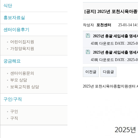
식단
[공지] 2025년 포천시육
홍보자료실
작성자
포천센터
25-01-14 14:
센터이용후기
2025년 총괄 세입세출 명세서예
어린이집지원
43회 다운로드
DATE : 2025-0
가정양육지원
2025년 총괄 세입세출 명세서예
43회 다운로드
DATE : 2025-0
궁금해요
이전글
다음글
센터이용문의
부모 상담
2025년 포천시육아종합지원센터 
보육교직원 상담
구인/구직
구인
구직