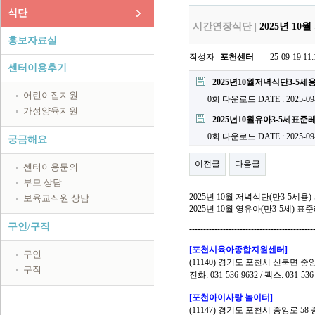
식단
시간연장식단 |
2025년 1
홍보자료실
작성자
포천센터
25-09-19 11:
센터이용후기
2025년10월저녁식단3-5세
어린이집지원
0회 다운로드
DATE : 2025-09
가정양육지원
2025년10월유아3-5세표준
0회 다운로드
DATE : 2025-09
궁금해요
이전글
다음글
센터이용문의
부모 상담
2025
년 10
월 저녁식단
(
만
3-5
세용
)-
보육교직원 상담
2025
년 10
월 영유아
(
만
3-5
세
)
표준
구인/구직
--------------------------------------------
[
포천시육아종합지원센터
]
구인
(11140)
경기도 포천시 신북면 중
구직
전화
: 031-536-9632 /
팩스
: 031-536
[
포천
아이사랑 놀이터]
(11147)
경기도 포천시 중앙로
58