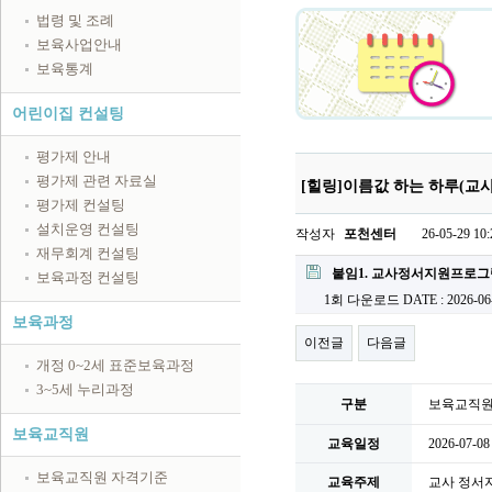
법령 및 조례
보육사업안내
보육통계
어린이집 컨설팅
평가제 안내
평가제 관련 자료실
[힐링]이름값 하는 하루(교사
평가제 컨설팅
설치운영 컨설팅
작성자
포천센터
26-05-29 10:
재무회계 컨설팅
첨부파일
붙임1. 교사정서지원프로그램
보육과정 컨설팅
1회 다운로드
DATE : 2026-06
보육과정
이전글
다음글
개정 0~2세 표준보육과정
3~5세 누리과정
구분
보육교직
보육교직원
교육일정
2026-07-0
보육교직원 자격기준
교육주제
교사 정서