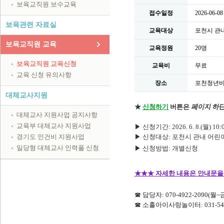
보육교직원 보수교육
접수일정
2026-06-08
보육관련 자료실
교육대상
포천시 관
보육교직원 교육
교육정원
20명
보육교직원 교육신청
교육비
무료
교육 신청 유의사항
장소
포천청년비전
대체교사지원
★
신청하기
버튼은
페이지
하
대체교사 지원사업 공지사항
교육부 대체교사 지원사업
▶ 신청기간: 2026. 6. 8.
(월) 10
경기도 인건비 지원사업
▶ 신청대
상: 포천시 관내 어린
일당형 대체교사 인력풀 신청
▶ 신청방법: 개별신청
★
★
★
자세한 내용은 안내문을
☎ 담당자: 070-4922-2090(월~금 
☎ 소흘아이사랑놀이터: 031-541-9