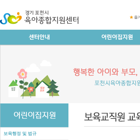
즐
보육행정 및 법규