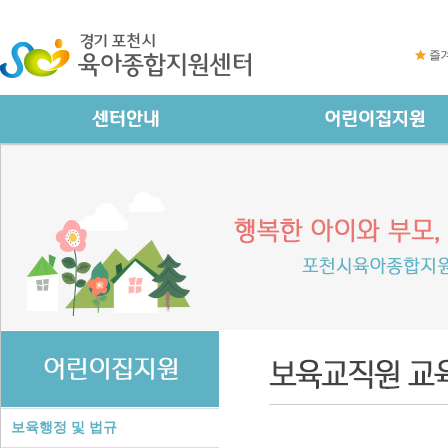
즐
보육행정 및 법규