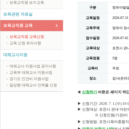
보육교직원 보수교육
구분
영유아발
보육관련 자료실
교육일정
2026-07-3
보육교직원 교육
교육주제
영유아 정
보육교직원 교육신청
접수일정
2026-07-01
교육 신청 유의사항
교육대상
포천시 관내
대체교사지원
교육정원
5명
대체교사 지원사업 공지사항
교육비
무료
교육부 대체교사 지원사업
장소
검사(온라인
경기도 인건비 지원사업
일당형 대체교사 인력풀 신청
★
신청하기
버튼은
페이지
하
▶ 신청기간: 2026. 7. 1.
(수) 10:0
▶ 신청대
상: 포천시 관내 어린이
※ 신청인원(기관)이 많
▶ 신청방법: 포천시육아종합
▶
마음이 보듬이 사업
에서 진