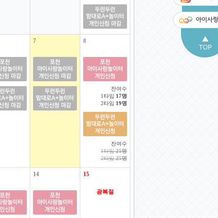
7
8
잔여수
1타임
17명
2타임
19명
잔여수
1타임
25명
2타임
25명
14
15
광복절