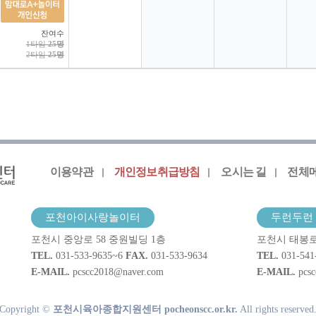
잔여수
1타임
25명
2타임
25명
이용약관
개인정보취급방침
오시는 길
전체
포천아이사랑놀이터
두런두런 
포천시 중앙로 58 중원빌딩 1층
포천시 태봉로
TEL.
031-533-9635~6
FAX.
031-533-9634
TEL.
031-541
E-MAIL.
pcscc2018@naver.com
E-MAIL.
pcs
Copyright ©
포천시육아종합지원센터 pocheonscc.or.kr.
All rights reserved