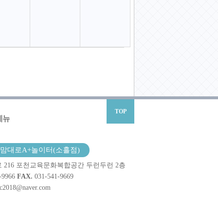
TOP
메뉴
맘대로A+놀이터(소흘점)
 216 포천교육문화복합공간 두런두런 2층
-9966
FAX.
031-541-9669
cc2018@naver.com
.