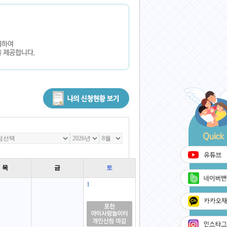
목
금
토
1