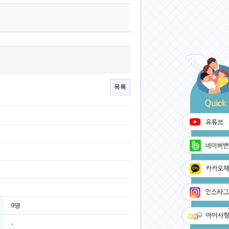
목록
0명
-