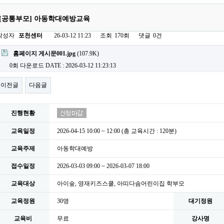
[공통부모] 아동학대예방교육
작성자
포천센터
26-03-12 11:23
조회
170회
댓글
0건
첨부파일
홈페이지 게시문001.jpg
(107.9K)
0회 다운로드
DATE : 2026-03-12 11:23:13
이전글
다음글
진행현황
교육일정
2026-04-15 10:00 ~ 12:00 (총 교육시간 : 120분)
교육주제
아동학대예방
접수일정
2026-03-03 09:00 ~ 2026-03-07 18:00
교육대상
아이숲, 영재키즈스쿨, 아띠다솜어린이집 학부모
교육정원
30명
대기정원
교육비
무료
강사명