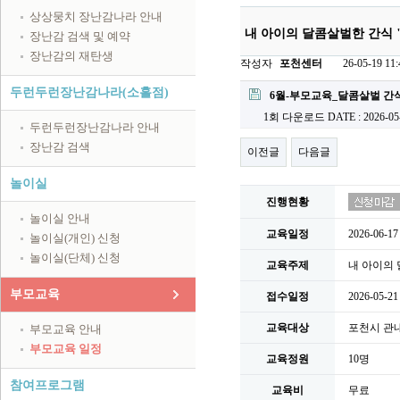
상상뭉치 장난감나라 안내
내 아이의 달콤살벌한 간식 
장난감 검색 및 예약
장난감의 재탄생
작성자
포천센터
26-05-19 11:
첨부파일
두런두런장난감나라(소흘점)
6월-부모교육_달콤살벌 간식.
1회 다운로드
DATE : 2026-05
두런두런장난감나라 안내
장난감 검색
이전글
다음글
놀이실
진행현황
놀이실 안내
교육일정
2026-06-1
놀이실(개인) 신청
놀이실(단체) 신청
교육주제
내 아이의
부모교육
접수일정
2026-05-21
교육대상
포천시 관내
부모교육 안내
부모교육 일정
교육정원
10명
참여프로그램
교육비
무료