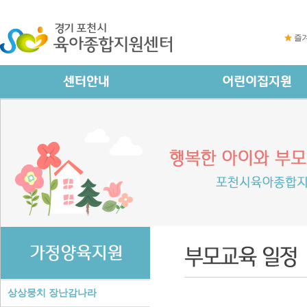
즐
상상뭉치 장난감나라