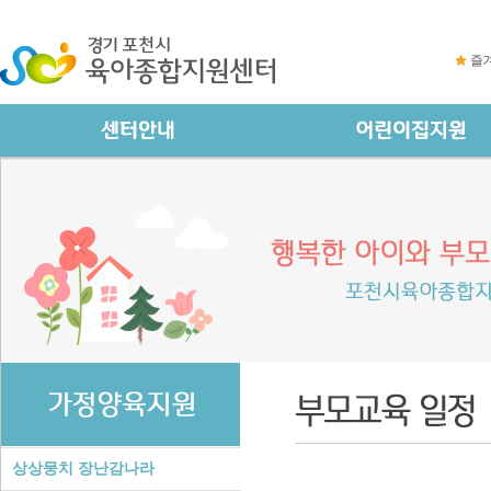
즐
상상뭉치 장난감나라