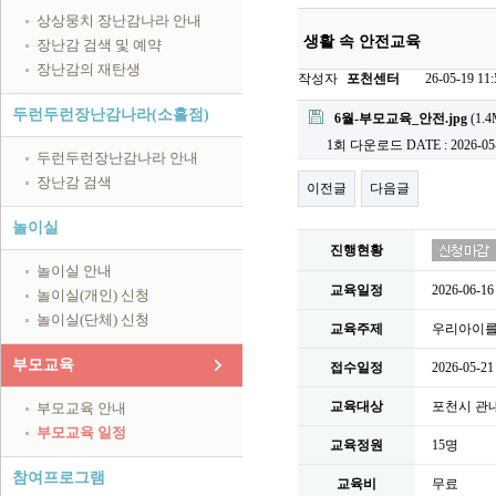
상상뭉치 장난감나라 안내
생활 속 안전교육
장난감 검색 및 예약
장난감의 재탄생
작성자
포천센터
26-05-19 11:
첨부파일
두런두런장난감나라(소흘점)
6월-부모교육_안전.jpg
(1.4
1회 다운로드
DATE : 2026-05
두런두런장난감나라 안내
장난감 검색
이전글
다음글
놀이실
진행현황
놀이실 안내
교육일정
2026-06-1
놀이실(개인) 신청
놀이실(단체) 신청
교육주제
우리아이를 
부모교육
접수일정
2026-05-21
교육대상
포천시 관내
부모교육 안내
부모교육 일정
교육정원
15명
참여프로그램
교육비
무료