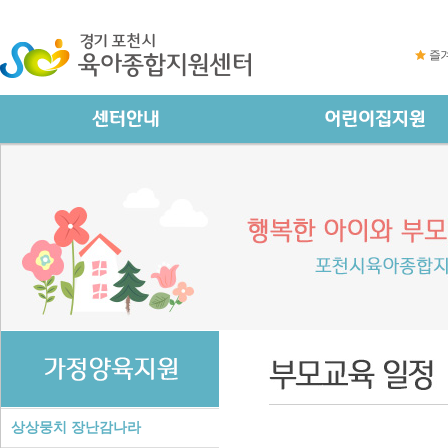
즐
상상뭉치 장난감나라