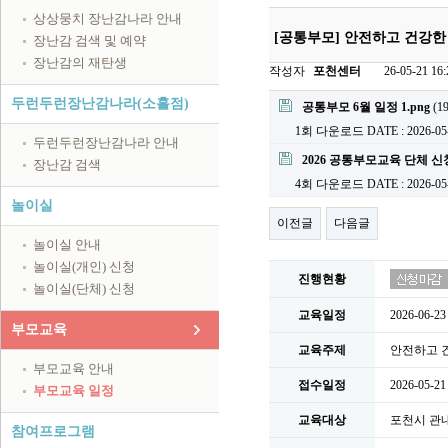
상상뭉치 장난감나라 안내
[공통부모] 안전하고 건강한
장난감 검색 및 예약
장난감의 재탄생
작성자
포천센터
26-05-21 16:
첨부파일
두런두런장난감나라(소흘점)
공통부모 6월 일정 1.png
(19
1회 다운로드
DATE : 2026-05
두런두런장난감나라 안내
2026 공통부모교육 단체 신
장난감 검색
4회 다운로드
DATE : 2026-05
놀이실
이전글
다음글
놀이실 안내
놀이실(개인) 신청
진행현황
놀이실(단체) 신청
교육일정
2026-06-2
부모교육
교육주제
안전하고 
부모교육 안내
접수일정
2026-05-21
부모교육 일정
교육대상
포천시 관내
참여프로그램