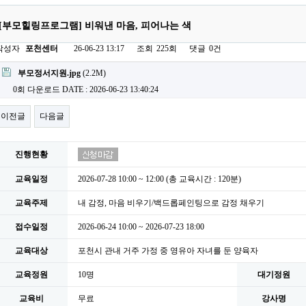
[부모힐링프로그램] 비워낸 마음, 피어나는 색
작성자
포천센터
26-06-23 13:17
조회
225회
댓글
0건
첨부파일
부모정서지원.jpg
(2.2M)
0회 다운로드
DATE : 2026-06-23 13:40:24
이전글
다음글
진행현황
교육일정
2026-07-28 10:00 ~ 12:00 (총 교육시간 : 120분)
교육주제
내 감정, 마음 비우기/백드롭페인팅으로 감정 채우기
접수일정
2026-06-24 10:00 ~ 2026-07-23 18:00
교육대상
포천시 관내 거주 가정 중 영유아 자녀를 둔 양육자
교육정원
10명
대기정원
교육비
무료
강사명