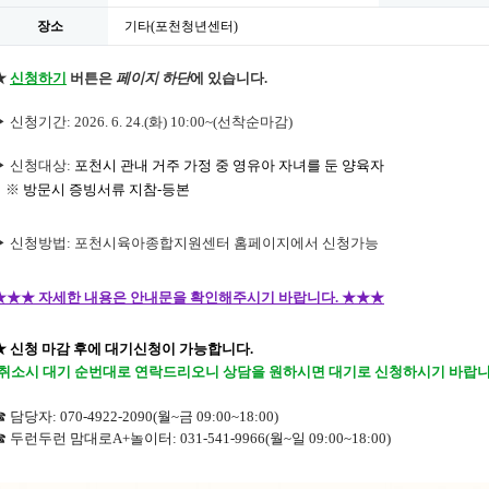
장소
기타(포천청년센터)
★
신청하기
버튼은
페이지
하단
에 있습니다.
 신청기간: 2026. 6. 24.
(화) 10:00~(선착순마감)
▶ 신청대
상:
포천시 관내 거주 가정 중 영유아 자녀를 둔 양육자
※
방문시 증빙서류 지참-등본
▶ 신청방법: 포천시육아종합지원센터 홈페이지에서 신청가능
★
★
★
자세한 내용은 안내문을 확인해주시기 바랍니다.
★
★
★
★ 신청 마감 후에 대기신청이 가능합니다.
(취소시 대기 순번대로 연락드리오니 상담을 원하시면 대기로 신청하시기 바랍니
☎ 담당자: 070-4922-2090(월~금 09:00~18:00)
☎
두런두런 맘대로A+놀이터
: 031-541-9966(월~일 09:00~18:00)