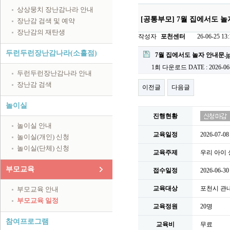
상상뭉치 장난감나라 안내
[공통부모] 7월 집에서도 놀자
장난감 검색 및 예약
장난감의 재탄생
작성자
포천센터
26-06-25 13:
첨부파일
두런두런장난감나라(소흘점)
7월 집에서도 놀자 안내문.j
1회 다운로드
DATE : 2026-06
두런두런장난감나라 안내
장난감 검색
이전글
다음글
놀이실
진행현황
놀이실 안내
교육일정
2026-07-0
놀이실(개인) 신청
놀이실(단체) 신청
교육주제
우리 아이 
부모교육
접수일정
2026-06-30
교육대상
포천시 관
부모교육 안내
부모교육 일정
교육정원
20명
참여프로그램
교육비
무료