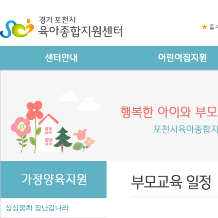
즐
상상뭉치 장난감나라