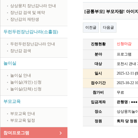
상상뭉치 장난감나라 안내
[공통부모] 부모자람! 아이
장난감 검색 및 예약
장난감의 재탄생
이전글
다음글
두런두런장난감나라(소흘점)
두런두런장난감나라 안내
신청마감
진행현황
장난감 검색
분야
프로그램
놀이실
대상
포천시 관내 
일시
2025-12-11
(
놀이실 안내
놀이실(개인) 신청
접수기간
2025-10-22 10
놀이실(단체) 신청
참가비
무료
부모교육
입금계좌
은행명 :
●●
장소
상상뭉치놀이실
부모교육 안내
부모교육 일정
정원
회차 당 정원 
참여프로그램