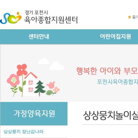
즐
상상뭉치 장난감나라