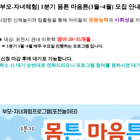
[부모
-
자녀체험
] 1분기 몸튼 마음튼
(3
월
~4
월
)
모집 안
운동능력
사회성
다양한
신체놀이와 팀활동
을 통해 아이들의
과
을 
영아 20~35개월
★ 대상: 포천시 관내 미취학
☞ 1분기 3월~4월 매주 수요일 진행하는 프로그램 입니다.
- 신청 마감 후에 대기로 가능합니다.
(취소 시 대기 순번대로 연락드리오니 프로그램 참여를 원하시면 대기