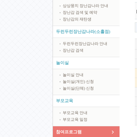
상상뭉치 장난감나라 안내
장난감 검색 및 예약
장난감의 재탄생
두런두런장난감나라(소흘점)
두런두런장난감나라 안내
장난감 검색
놀이실
놀이실 안내
놀이실(개인) 신청
놀이실(단체) 신청
부모교육
부모교육 안내
부모교육 일정
참여프로그램