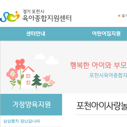
즐
상상뭉치 장난감나라