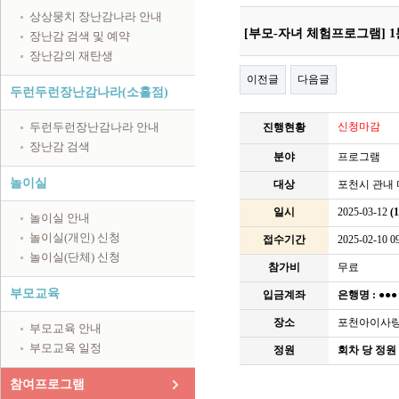
상상뭉치 장난감나라 안내
[부모-자녀 체험프로그램] 1
장난감 검색 및 예약
장난감의 재탄생
이전글
다음글
두런두런장난감나라(소흘점)
두런두런장난감나라 안내
신청마감
진행현황
장난감 검색
분야
프로그램
놀이실
대상
포천시 관내 
일시
2025-03-12
(
놀이실 안내
놀이실(개인) 신청
접수기간
2025-02-10 09
놀이실(단체) 신청
참가비
무료
부모교육
입금계좌
은행명 :
●●
장소
포천아이사
부모교육 안내
부모교육 일정
정원
회차 당 정원 
참여프로그램