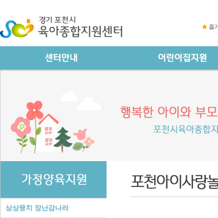
즐
상상뭉치 장난감나라