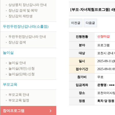
상상뭉치 장난감나라 안내
[부모-자녀체험프로그램] 4
장난감 검색 및 예약
장난감의 재탄생
이전글
다음글
두런두런장난감나라(소흘점)
두런두런장난감나라 안내
신청마감
진행현황
장난감 검색
분야
프로그램
놀이실
대상
포천시 관내 
일시
2025-09-11
(
놀이실 안내
놀이실(개인) 신청
접수기간
2025-09-01 09
놀이실(단체) 신청
참가비
무료
부모교육
입금계좌
은행명 :
●●
장소
포천아이사랑놀
부모교육 안내
부모교육 일정
정원
회차 당 정원 
참여프로그램