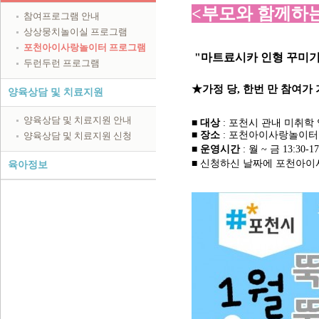
<
부모와 함께하는
참여프로그램 안내
상상뭉치놀이실 프로그램
포천아이사랑놀이터 프로그램
"마트료시카 인형 꾸미기
두런두런 프로그램
★가정 당, 한번 만 참여가
양육상담 및 치료지원
양육상담 및 치료지원 안내
■
대상
: 포천시 관내 미취학
■
장소
: 포천아이사랑놀이터
양육상담 및 치료지원 신청
■
운영시간
: 월 ~ 금 13:30-1
■ 신청하신 날짜에 포천아
육아정보