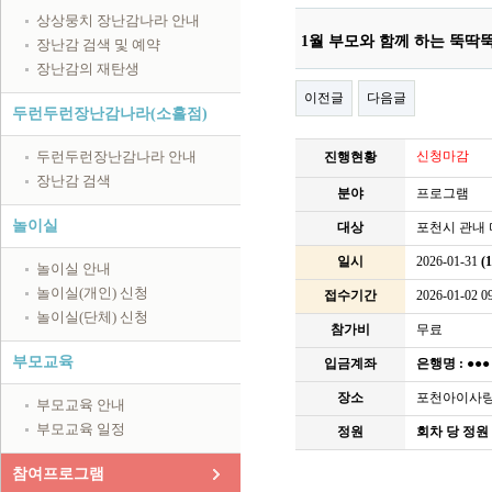
상상뭉치 장난감나라 안내
1월 부모와 함께 하는 뚝딱
장난감 검색 및 예약
장난감의 재탄생
이전글
다음글
두런두런장난감나라(소흘점)
두런두런장난감나라 안내
신청마감
진행현황
장난감 검색
분야
프로그램
놀이실
대상
포천시 관내
일시
2026-01-31
(
놀이실 안내
놀이실(개인) 신청
접수기간
2026-01-02 09
놀이실(단체) 신청
참가비
무료
부모교육
입금계좌
은행명 :
●●
장소
포천아이사
부모교육 안내
부모교육 일정
정원
회차 당 정원 
참여프로그램