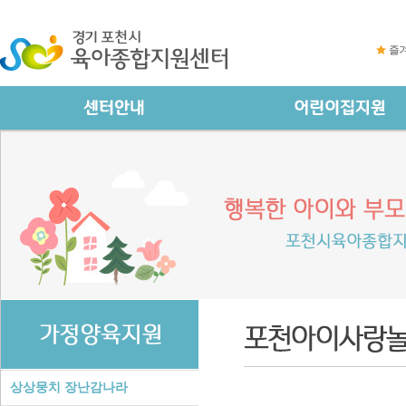
즐
상상뭉치 장난감나라