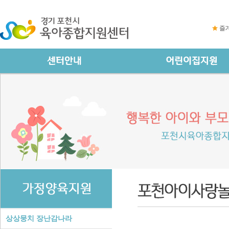
즐
상상뭉치 장난감나라