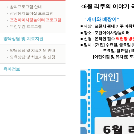
<6월 리쿠의 이야기 
참여프로그램 안내
상상뭉치놀이실 프로그램
"개미와 베짱이
"
포천아이사랑놀이터 프로그램
■
대상 : 포천시 관내 거주 미취
두런두런 프로그램
■
장소 : 포천아이사랑놀이터
양육상담 및 치료지원
■ 신청 : 온라인 접수
※
현장 방
■ 일시 : [개인] 수요일, 금요일
(
양육상담 및 치료지원 안내
토요일, 일요일 (
1
[어린이집 및 유치원] 포천
양육상담 및 치료지원 신청
육아정보