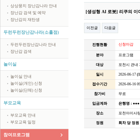
상상뭉치 장난감나라 안내
[생성형 AI 로봇] 리쿠의 
장난감 검색 및 예약
장난감의 재탄생
이전글
다음글
두런두런장난감나라(소흘점)
두런두런장난감나라 안내
신청마감
진행현황
장난감 검색
분야
프로그램
놀이실
대상
포천시 관내 
일시
2026-06-17
(
놀이실 안내
놀이실(개인) 신청
접수기간
2026-06-16 09
놀이실(단체) 신청
참가비
무료
부모교육
입금계좌
은행명 :
●●
장소
포천아이사
부모교육 안내
부모교육 일정
정원
회차 당 정원 
참여프로그램