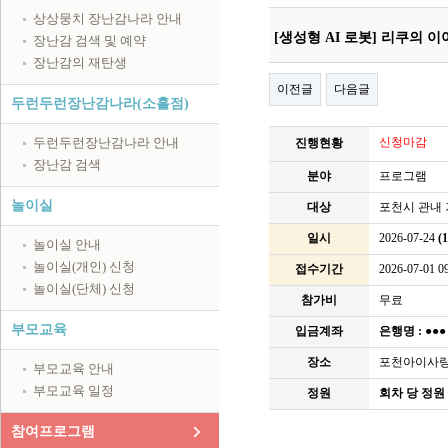
상상뭉치 장난감나라 안내
[생성형 AI 로봇] 리쿠의 
장난감 검색 및 예약
장난감의 재탄생
이전글
다음글
두런두런장난감나라(소흘점)
두런두런장난감나라 안내
신청마감
진행현황
장난감 검색
분야
프로그램
놀이실
대상
포천시 관내 
일시
2026-07-24
(
놀이실 안내
놀이실(개인) 신청
접수기간
2026-07-01 09
놀이실(단체) 신청
참가비
무료
부모교육
입금계좌
은행명 :
●●
장소
포천아이사
부모교육 안내
부모교육 일정
정원
회차 당 정원 
참여프로그램