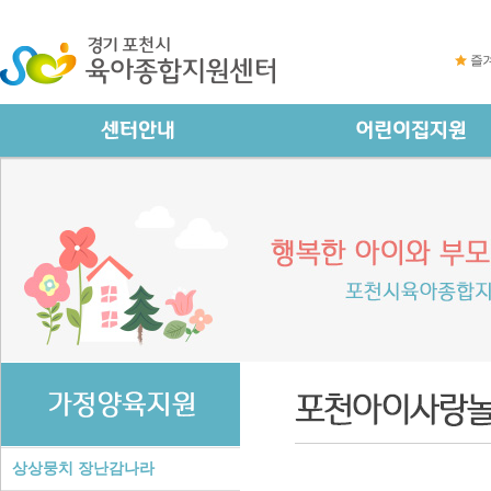
즐
상상뭉치 장난감나라