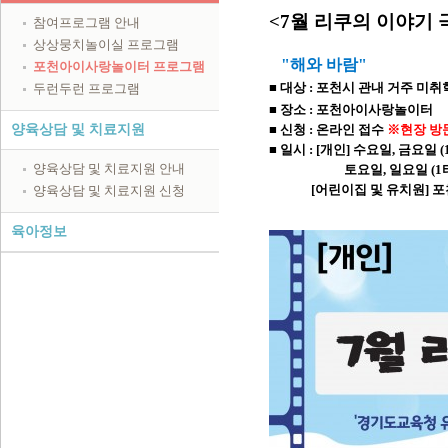
<7월 리쿠의 이야기 
참여프로그램 안내
상상뭉치놀이실 프로그램
"해와 바람
"
포천아이사랑놀이터 프로그램
■
대상 : 포천시 관내 거주 미취
두런두런 프로그램
■
장소 : 포천아이사랑놀이터
양육상담 및 치료지원
■ 신청 : 온라인 접수
※
현장 방
■ 일시 : [개인] 수요일, 금요일
(
양육상담 및 치료지원 안내
토요일, 일요일 (
1
[어린이집 및 유치원] 포천
양육상담 및 치료지원 신청
육아정보