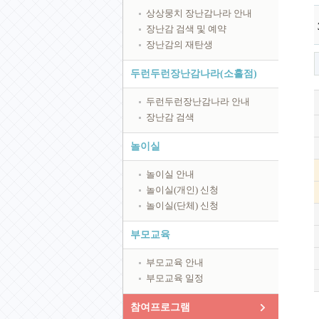
상상뭉치 장난감나라 안내
장난감 검색 및 예약
장난감의 재탄생
두런두런장난감나라(소흘점)
두런두런장난감나라 안내
장난감 검색
놀이실
놀이실 안내
놀이실(개인) 신청
놀이실(단체) 신청
부모교육
부모교육 안내
부모교육 일정
참여프로그램