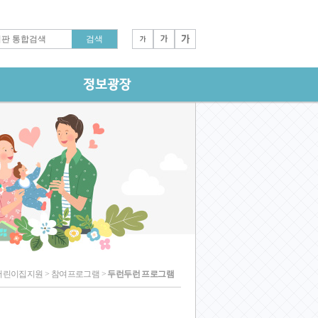
어린이집지원 > 참여프로그램 >
두런두런 프로그램