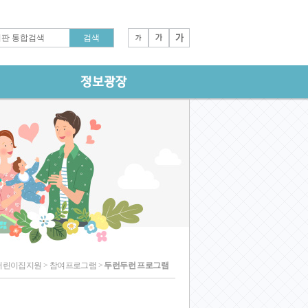
어린이집지원 > 참여프로그램 >
두런두런 프로그램