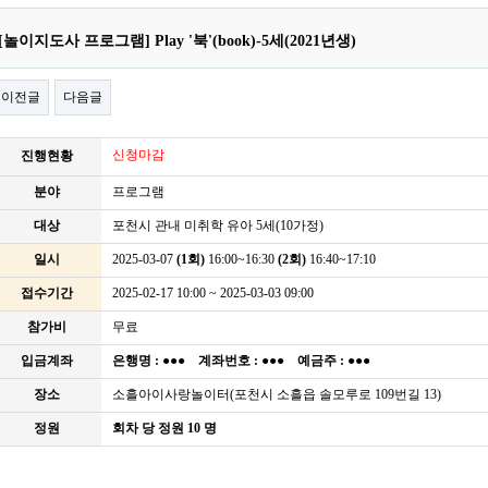
[놀이지도사 프로그램] Play '북'(book)-5세(2021년생)
이전글
다음글
신청마감
진행현황
분야
프로그램
대상
포천시 관내 미취학 유아 5세(10가정)
일시
2025-03-07
(1회)
16:00~16:30
(2회)
16:40~17:10
접수기간
2025-02-17 10:00 ~ 2025-03-03 09:00
참가비
무료
입금계좌
은행명 :
●●●
계좌번호 :
●●●
예금주 :
●●●
장소
소흘아이사랑놀이터(포천시 소흘읍 솔모루로 109번길 13)
정원
회차 당 정원 10 명