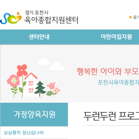
즐
상상뭉치 장난감나라