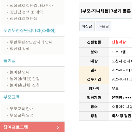
상상뭉치 장난감나라 안내
[부모-자녀체험] 3분기 몸튼
장난감 검색 및 예약
장난감의 재탄생
이전글
다음글
두런두런장난감나라(소흘점)
두런두런장난감나라 안내
신청마감
진행현황
장난감 검색
분야
프로그램
놀이실
대상
포천시 관내 미
일시
2025-08-06
(
놀이실 안내
놀이실(개인) 신청
접수기간
2025-06-11 10
놀이실(단체) 신청
참가비
무료
부모교육
입금계좌
은행명 :
●●
장소
소흘아이사
부모교육 안내
부모교육 일정
정원
회차 당 정원 
참여프로그램