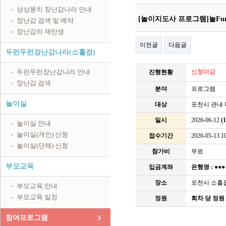
상상뭉치 장난감나라 안내
[놀이지도사 프로그램]놀Fun
장난감 검색 및 예약
장난감의 재탄생
이전글
다음글
두런두런장난감나라(소흘점)
두런두런장난감나라 안내
신청마감
진행현황
장난감 검색
분야
프로그램
놀이실
대상
포천시 관내 
일시
2026-06-12
(
놀이실 안내
놀이실(개인) 신청
접수기간
2026-05-13 10
놀이실(단체) 신청
참가비
무료
부모교육
입금계좌
은행명 :
●●
장소
포천시 소흘읍
부모교육 안내
부모교육 일정
정원
회차 당 정원 
참여프로그램