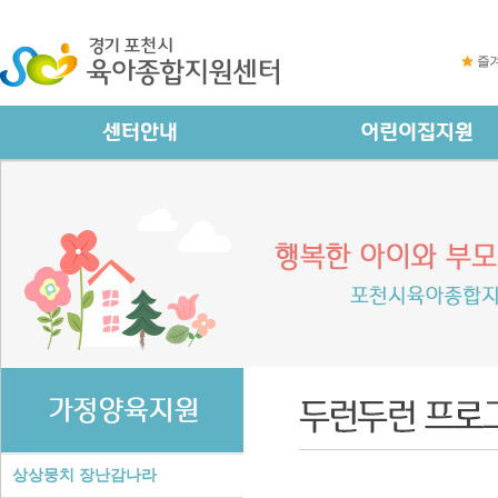
즐
상상뭉치 장난감나라