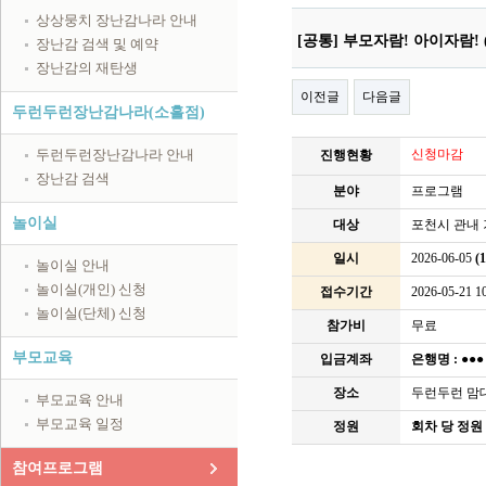
상상뭉치 장난감나라 안내
[공통] 부모자람! 아이자람! 
장난감 검색 및 예약
장난감의 재탄생
이전글
다음글
두런두런장난감나라(소흘점)
두런두런장난감나라 안내
신청마감
진행현황
장난감 검색
분야
프로그램
놀이실
대상
포천시 관내 
일시
2026-06-05
(
놀이실 안내
놀이실(개인) 신청
접수기간
2026-05-21 10
놀이실(단체) 신청
참가비
무료
부모교육
입금계좌
은행명 :
●●
장소
두런두런 맘
부모교육 안내
부모교육 일정
정원
회차 당 정원 
참여프로그램