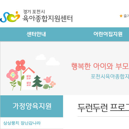
즐
상상뭉치 장난감나라