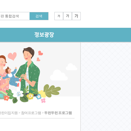
어린이집지원 > 참여프로그램 >
두런두런 프로그램