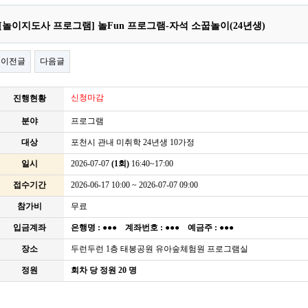
[놀이지도사 프로그램] 놀Fun 프로그램-자석 소꿉놀이(24년생)
이전글
다음글
신청마감
진행현황
분야
프로그램
대상
포천시 관내 미취학 24년생 10가정
일시
2026-07-07
(1회)
16:40~17:00
접수기간
2026-06-17 10:00 ~ 2026-07-07 09:00
참가비
무료
입금계좌
은행명 :
●●●
계좌번호 :
●●●
예금주 :
●●●
장소
두런두런 1층 태봉공원 유아숲체험원 프로그램실
정원
회차 당 정원 20 명