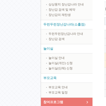
상상뭉치 장난감나라 안내
장난감 검색 및 예약
장난감의 재탄생
두런두런장난감나라(소흘점)
두런두런장난감나라 안내
장난감 검색
놀이실
놀이실 안내
놀이실(개인) 신청
놀이실(단체) 신청
부모교육
부모교육 안내
부모교육 일정
참여프로그램