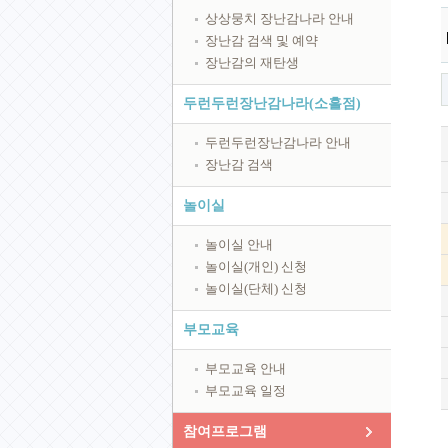
상상뭉치 장난감나라 안내
장난감 검색 및 예약
장난감의 재탄생
두런두런장난감나라(소흘점)
두런두런장난감나라 안내
장난감 검색
놀이실
놀이실 안내
놀이실(개인) 신청
놀이실(단체) 신청
부모교육
부모교육 안내
부모교육 일정
참여프로그램