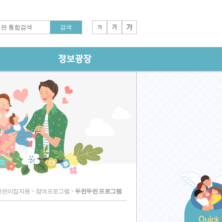
어린이집지원 > 참여프로그램 >
두런두런 프로그램