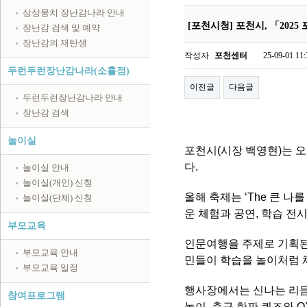
상상뭉치 장난감나라 안내
[포천시청] 포천시, 「202
장난감 검색 및 예약
장난감의 재탄생
작성자
포천센터
25-09-01 11:
두런두런장난감나라(소흘점)
이전글
다음글
두런두런장난감나라 안내
장난감 검색
놀이실
포천시(시장 백영현)는 오
다.
놀이실 안내
놀이실(개인) 신청
올해 축제는 ‘The 큰 나
놀이실(단체) 신청
운 체험과 공연, 학습 전
부모교육
인문여행을 주제로 기획된
부모교육 안내
민들이 학습을 놀이처럼 
부모교육 일정
행사장에서는 신나는 리듬을
참여프로그램
놀이, 축구 한판 퀴즈와 