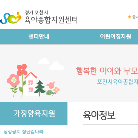
즐
상상뭉치 장난감나라